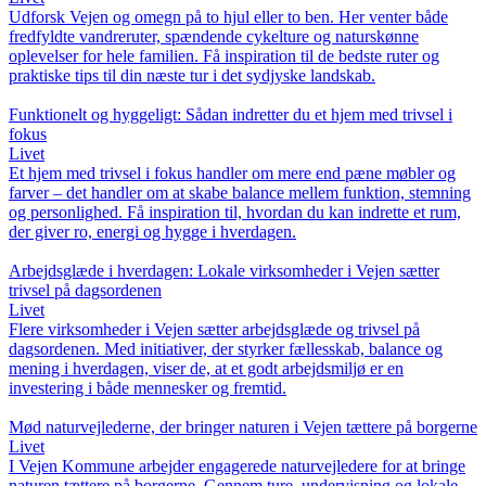
Udforsk Vejen og omegn på to hjul eller to ben. Her venter både
fredfyldte vandreruter, spændende cykelture og naturskønne
oplevelser for hele familien. Få inspiration til de bedste ruter og
praktiske tips til din næste tur i det sydjyske landskab.
Funktionelt og hyggeligt: Sådan indretter du et hjem med trivsel i
fokus
Livet
Et hjem med trivsel i fokus handler om mere end pæne møbler og
farver – det handler om at skabe balance mellem funktion, stemning
og personlighed. Få inspiration til, hvordan du kan indrette et rum,
der giver ro, energi og hygge i hverdagen.
Arbejdsglæde i hverdagen: Lokale virksomheder i Vejen sætter
trivsel på dagsordenen
Livet
Flere virksomheder i Vejen sætter arbejdsglæde og trivsel på
dagsordenen. Med initiativer, der styrker fællesskab, balance og
mening i hverdagen, viser de, at et godt arbejdsmiljø er en
investering i både mennesker og fremtid.
Mød naturvejlederne, der bringer naturen i Vejen tættere på borgerne
Livet
I Vejen Kommune arbejder engagerede naturvejledere for at bringe
naturen tættere på borgerne. Gennem ture, undervisning og lokale