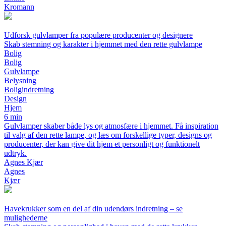
Kromann
Udforsk gulvlamper fra populære producenter og designere
Skab stemning og karakter i hjemmet med den rette gulvlampe
Bolig
Bolig
Gulvlampe
Belysning
Boligindretning
Design
Hjem
6 min
Gulvlamper skaber både lys og atmosfære i hjemmet. Få inspiration
til valg af den rette lampe, og læs om forskellige typer, designs og
producenter, der kan give dit hjem et personligt og funktionelt
udtryk.
Agnes Kjær
Agnes
Kjær
Havekrukker som en del af din udendørs indretning – se
mulighederne