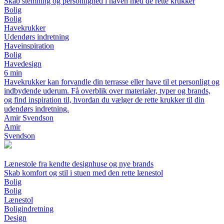
Skab stemning og personlighed i haven med de rette krukker
Bolig
Bolig
Havekrukker
Udendørs indretning
Haveinspiration
Bolig
Havedesign
6 min
Havekrukker kan forvandle din terrasse eller have til et personligt og
indbydende uderum. Få overblik over materialer, typer og brands,
og find inspiration til, hvordan du vælger de rette krukker til din
udendørs indretning.
Amir Svendson
Amir
Svendson
Lænestole fra kendte designhuse og nye brands
Skab komfort og stil i stuen med den rette lænestol
Bolig
Bolig
Lænestol
Boligindretning
Design