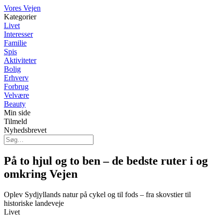
Vores Vejen
Kategorier
Livet
Interesser
Familie
Spis
Aktiviteter
Bolig
Erhverv
Forbrug
Velvære
Beauty
Min side
Tilmeld
Nyhedsbrevet
På to hjul og to ben – de bedste ruter i og
omkring Vejen
Oplev Sydjyllands natur på cykel og til fods – fra skovstier til
historiske landeveje
Livet