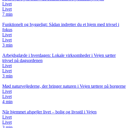
Livet
Livet
7 min
Funktionelt og hyggeligt: Sådan indretter du et hjem med trivsel i
fokus
Livet
Livet
3 min
Arbejdsglæde i hverdagen: Lokale virksomheder i Vejen sætter
trivsel på dagsordenen
Livet
Livet
3 min
Mød naturvejlederne, der bringer naturen i Vejen tættere på borgerne
Livet
Livet
4 min
Når hjemmet afspejler livet – bolig og livsstil i Vejen
Livet
Livet
3 min