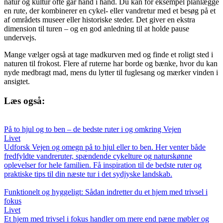
natur og kultur ofte går hånd i hånd. Du kan for eksempel planlægge
en rute, der kombinerer en cykel- eller vandretur med et besøg på et
af områdets museer eller historiske steder. Det giver en ekstra
dimension til turen – og en god anledning til at holde pause
undervejs.
Mange vælger også at tage madkurven med og finde et roligt sted i
naturen til frokost. Flere af ruterne har borde og bænke, hvor du kan
nyde medbragt mad, mens du lytter til fuglesang og mærker vinden i
ansigtet.
Læs også:
På to hjul og to ben – de bedste ruter i og omkring Vejen
Livet
Udforsk Vejen og omegn på to hjul eller to ben. Her venter både
fredfyldte vandreruter, spændende cykelture og naturskønne
oplevelser for hele familien. Få inspiration til de bedste ruter og
praktiske tips til din næste tur i det sydjyske landskab.
Funktionelt og hyggeligt: Sådan indretter du et hjem med trivsel i
fokus
Livet
Et hjem med trivsel i fokus handler om mere end pæne møbler og