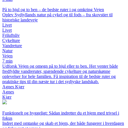
På to hjul og to ben – de bedste ruter i og omkring Vejen
Oplev Sydjyllands natur på cykel og til fods – fra skovstier til
historiske landeveje
Livet
Livet
Friluftsliv
Cykelture
Vandreture
Natur
Vejen
7 min
Udforsk Vejen og omegn på to hjul eller to ben. Her venter både
fredfyldte vandreruter, spændende cykelture og naturskønne
oplevelser for hele familien. Få inspiration til de bedste ruter og
praktiske tips til din næste tur i det sydjyske landskab.
Agnes Kjær
Agnes
Kjær
Funktionelt og hyggeligt: Sådan indretter du et hjem med trivsel i
fokus
Indret med omtanke og skab et hjem, der både fungerer i hverdagen