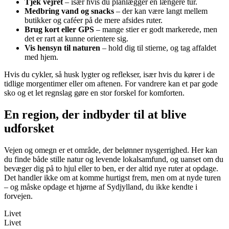
Tjek vejret
– især hvis du planlægger en længere tur.
Medbring vand og snacks
– der kan være langt mellem
butikker og caféer på de mere afsides ruter.
Brug kort eller GPS
– mange stier er godt markerede, men
det er rart at kunne orientere sig.
Vis hensyn til naturen
– hold dig til stierne, og tag affaldet
med hjem.
Hvis du cykler, så husk lygter og reflekser, især hvis du kører i de
tidlige morgentimer eller om aftenen. For vandrere kan et par gode
sko og et let regnslag gøre en stor forskel for komforten.
En region, der indbyder til at blive
udforsket
Vejen og omegn er et område, der belønner nysgerrighed. Her kan
du finde både stille natur og levende lokalsamfund, og uanset om du
bevæger dig på to hjul eller to ben, er der altid nye ruter at opdage.
Det handler ikke om at komme hurtigst frem, men om at nyde turen
– og måske opdage et hjørne af Sydjylland, du ikke kendte i
forvejen.
Livet
Livet