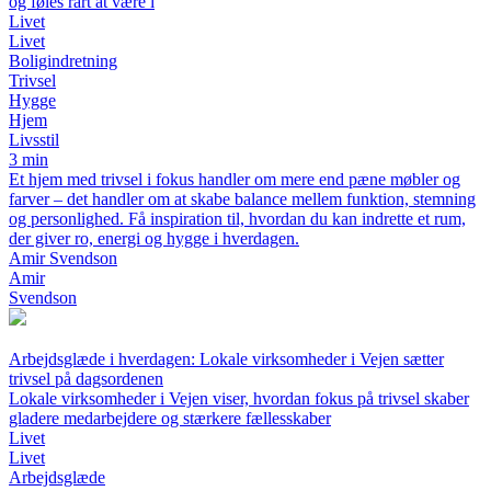
og føles rart at være i
Livet
Livet
Boligindretning
Trivsel
Hygge
Hjem
Livsstil
3 min
Et hjem med trivsel i fokus handler om mere end pæne møbler og
farver – det handler om at skabe balance mellem funktion, stemning
og personlighed. Få inspiration til, hvordan du kan indrette et rum,
der giver ro, energi og hygge i hverdagen.
Amir Svendson
Amir
Svendson
Arbejdsglæde i hverdagen: Lokale virksomheder i Vejen sætter
trivsel på dagsordenen
Lokale virksomheder i Vejen viser, hvordan fokus på trivsel skaber
gladere medarbejdere og stærkere fællesskaber
Livet
Livet
Arbejdsglæde