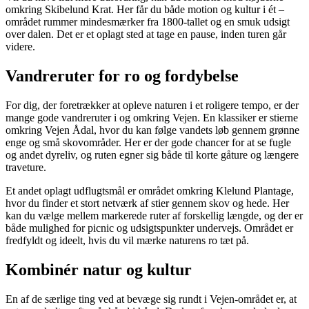
omkring Skibelund Krat. Her får du både motion og kultur i ét –
området rummer mindesmærker fra 1800-tallet og en smuk udsigt
over dalen. Det er et oplagt sted at tage en pause, inden turen går
videre.
Vandreruter for ro og fordybelse
For dig, der foretrækker at opleve naturen i et roligere tempo, er der
mange gode vandreruter i og omkring Vejen. En klassiker er stierne
omkring Vejen Ådal, hvor du kan følge vandets løb gennem grønne
enge og små skovområder. Her er der gode chancer for at se fugle
og andet dyreliv, og ruten egner sig både til korte gåture og længere
traveture.
Et andet oplagt udflugtsmål er området omkring Klelund Plantage,
hvor du finder et stort netværk af stier gennem skov og hede. Her
kan du vælge mellem markerede ruter af forskellig længde, og der er
både mulighed for picnic og udsigtspunkter undervejs. Området er
fredfyldt og ideelt, hvis du vil mærke naturens ro tæt på.
Kombinér natur og kultur
En af de særlige ting ved at bevæge sig rundt i Vejen-området er, at