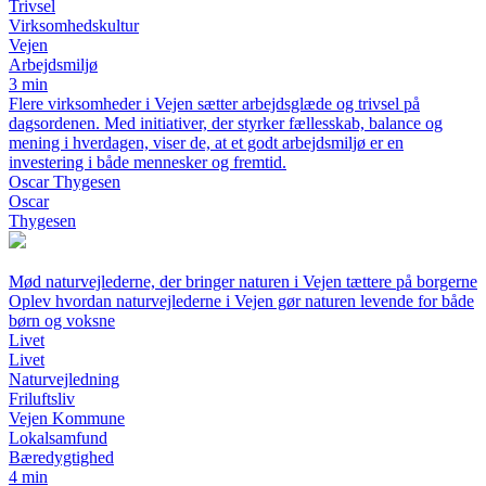
Trivsel
Virksomhedskultur
Vejen
Arbejdsmiljø
3 min
Flere virksomheder i Vejen sætter arbejdsglæde og trivsel på
dagsordenen. Med initiativer, der styrker fællesskab, balance og
mening i hverdagen, viser de, at et godt arbejdsmiljø er en
investering i både mennesker og fremtid.
Oscar Thygesen
Oscar
Thygesen
Mød naturvejlederne, der bringer naturen i Vejen tættere på borgerne
Oplev hvordan naturvejlederne i Vejen gør naturen levende for både
børn og voksne
Livet
Livet
Naturvejledning
Friluftsliv
Vejen Kommune
Lokalsamfund
Bæredygtighed
4 min