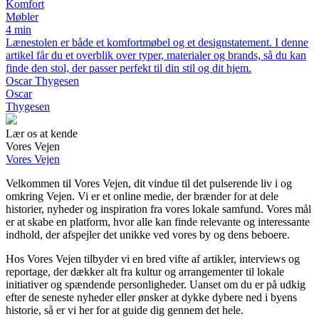
Komfort
Møbler
4 min
Lænestolen er både et komfortmøbel og et designstatement. I denne
artikel får du et overblik over typer, materialer og brands, så du kan
finde den stol, der passer perfekt til din stil og dit hjem.
Oscar Thygesen
Oscar
Thygesen
Lær os at kende
Vores Vejen
Vores Vejen
Velkommen til Vores Vejen, dit vindue til det pulserende liv i og
omkring Vejen. Vi er et online medie, der brænder for at dele
historier, nyheder og inspiration fra vores lokale samfund. Vores mål
er at skabe en platform, hvor alle kan finde relevante og interessante
indhold, der afspejler det unikke ved vores by og dens beboere.
Hos Vores Vejen tilbyder vi en bred vifte af artikler, interviews og
reportage, der dækker alt fra kultur og arrangementer til lokale
initiativer og spændende personligheder. Uanset om du er på udkig
efter de seneste nyheder eller ønsker at dykke dybere ned i byens
historie, så er vi her for at guide dig gennem det hele.