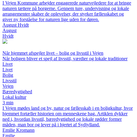
I Vejen Kommune arbejder engagerede naturvejledere for at bringe
naturen tættere på borgerne. Gennem ture, undervisning og lokale
arrangementer skaber de oplevelser, der styrker fællesskabet og
giver ny forståelse for naturen lige uden for døren.
August Hvidt
August
Hvidt
Når hjemmet afspejler livet – bolig og livsstil i Vejen
Når boligen bliver et spejl af livsstil, værdier og lokale traditioner
Livet
Livet
Bolig
Livsstil
Vejen
Bæredygtighed
Lokal kultur
3 min
I Vejen mødes land og by, natur og fællesskab i en boligkultur, hvor
hjemmet fortæller historien om menneskene bag. Artiklen dykker
ned i, hvordan livsstil, bæredygtighed og lokale rødder former
måden, man bor og lever på i hjertet af Sydjylland.
Emilie Kromann
Emilie