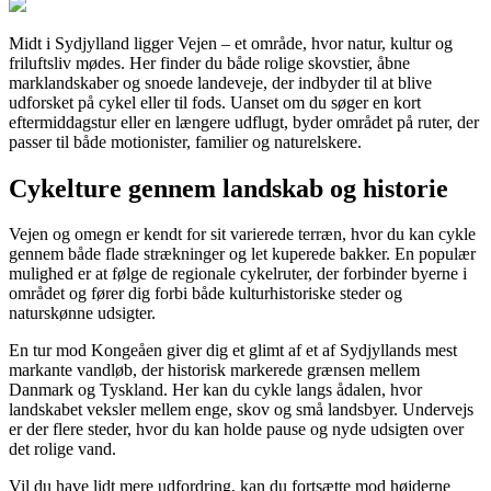
Midt i Sydjylland ligger Vejen – et område, hvor natur, kultur og
friluftsliv mødes. Her finder du både rolige skovstier, åbne
marklandskaber og snoede landeveje, der indbyder til at blive
udforsket på cykel eller til fods. Uanset om du søger en kort
eftermiddagstur eller en længere udflugt, byder området på ruter, der
passer til både motionister, familier og naturelskere.
Cykelture gennem landskab og historie
Vejen og omegn er kendt for sit varierede terræn, hvor du kan cykle
gennem både flade strækninger og let kuperede bakker. En populær
mulighed er at følge de regionale cykelruter, der forbinder byerne i
området og fører dig forbi både kulturhistoriske steder og
naturskønne udsigter.
En tur mod Kongeåen giver dig et glimt af et af Sydjyllands mest
markante vandløb, der historisk markerede grænsen mellem
Danmark og Tyskland. Her kan du cykle langs ådalen, hvor
landskabet veksler mellem enge, skov og små landsbyer. Undervejs
er der flere steder, hvor du kan holde pause og nyde udsigten over
det rolige vand.
Vil du have lidt mere udfordring, kan du fortsætte mod højderne