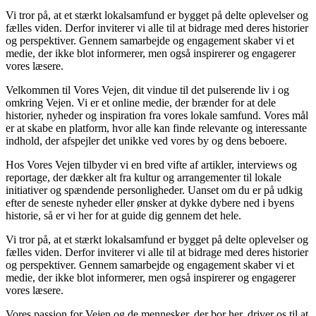
Vi tror på, at et stærkt lokalsamfund er bygget på delte oplevelser og
fælles viden. Derfor inviterer vi alle til at bidrage med deres historier
og perspektiver. Gennem samarbejde og engagement skaber vi et
medie, der ikke blot informerer, men også inspirerer og engagerer
vores læsere.
Velkommen til Vores Vejen, dit vindue til det pulserende liv i og
omkring Vejen. Vi er et online medie, der brænder for at dele
historier, nyheder og inspiration fra vores lokale samfund. Vores mål
er at skabe en platform, hvor alle kan finde relevante og interessante
indhold, der afspejler det unikke ved vores by og dens beboere.
Hos Vores Vejen tilbyder vi en bred vifte af artikler, interviews og
reportage, der dækker alt fra kultur og arrangementer til lokale
initiativer og spændende personligheder. Uanset om du er på udkig
efter de seneste nyheder eller ønsker at dykke dybere ned i byens
historie, så er vi her for at guide dig gennem det hele.
Vi tror på, at et stærkt lokalsamfund er bygget på delte oplevelser og
fælles viden. Derfor inviterer vi alle til at bidrage med deres historier
og perspektiver. Gennem samarbejde og engagement skaber vi et
medie, der ikke blot informerer, men også inspirerer og engagerer
vores læsere.
Vores passion for Vejen og de mennesker, der bor her, driver os til at