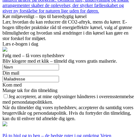
arrangementer skaber de oplevelser, der styrker fællesskabet og
giver ny forståelse for naturen lige uden for døren.
Kør miljøvenligt – tips til bæredygtig kørsel
Lær, hvordan du kan reducere dit CO2-aftryk, mens du kører. E-
bogen tilbyder praktiske råd til energieffektiv kørsel, valg af grønne
bilmuligheder og hvordan små ændringer i din kørsel kan gøre en
stor forskel for miljøet.
Læs e-bogen i dag
Følg med – få vores nyhedsbrev
Bliv klogere med et klik – tilmeld dig vores gratis mailserie.
Din mail
Kom med
Mange tak for din tilmelding
Jeg accepterer, at mine oplysninger håndteres i overensstemmelse
med persondatapolitikken.
Når du tilmelder dig vores nyhedsbrev, accepterer du samtidig vores
brugervilkår og persondatapolitik. Hvis du fortryder din tilmelding,
kan du til enhver tid afmelde dig igen.
På to hjul og to ben – de bedste ruter i og omkring Vejen