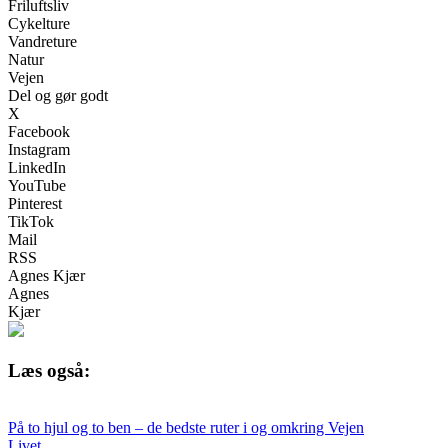
Friluftsliv
Cykelture
Vandreture
Natur
Vejen
Del og gør godt
X
Facebook
Instagram
LinkedIn
YouTube
Pinterest
TikTok
Mail
RSS
Agnes Kjær
Agnes
Kjær
Læs også:
På to hjul og to ben – de bedste ruter i og omkring Vejen
Livet