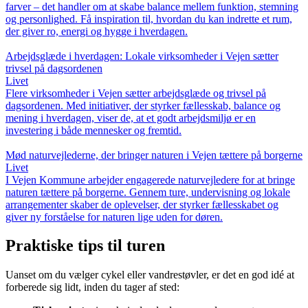
farver – det handler om at skabe balance mellem funktion, stemning
og personlighed. Få inspiration til, hvordan du kan indrette et rum,
der giver ro, energi og hygge i hverdagen.
Arbejdsglæde i hverdagen: Lokale virksomheder i Vejen sætter
trivsel på dagsordenen
Livet
Flere virksomheder i Vejen sætter arbejdsglæde og trivsel på
dagsordenen. Med initiativer, der styrker fællesskab, balance og
mening i hverdagen, viser de, at et godt arbejdsmiljø er en
investering i både mennesker og fremtid.
Mød naturvejlederne, der bringer naturen i Vejen tættere på borgerne
Livet
I Vejen Kommune arbejder engagerede naturvejledere for at bringe
naturen tættere på borgerne. Gennem ture, undervisning og lokale
arrangementer skaber de oplevelser, der styrker fællesskabet og
giver ny forståelse for naturen lige uden for døren.
Praktiske tips til turen
Uanset om du vælger cykel eller vandrestøvler, er det en god idé at
forberede sig lidt, inden du tager af sted: