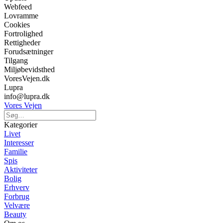
Webfeed
Lovramme
Cookies
Fortrolighed
Rettigheder
Forudsætninger
Tilgang
Miljøbevidsthed
VoresVejen.dk
Lupra
info@lupra.dk
Vores Vejen
Kategorier
Livet
Interesser
Familie
Spis
Aktiviteter
Bolig
Erhverv
Forbrug
Velvære
Beauty