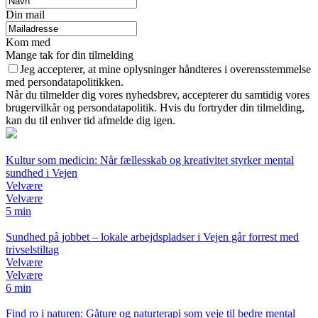
Din mail
Kom med
Mange tak for din tilmelding
Jeg accepterer, at mine oplysninger håndteres i overensstemmelse
med persondatapolitikken.
Når du tilmelder dig vores nyhedsbrev, accepterer du samtidig vores
brugervilkår og persondatapolitik. Hvis du fortryder din tilmelding,
kan du til enhver tid afmelde dig igen.
Kultur som medicin: Når fællesskab og kreativitet styrker mental
sundhed i Vejen
Velvære
Velvære
5 min
Sundhed på jobbet – lokale arbejdspladser i Vejen går forrest med
trivselstiltag
Velvære
Velvære
6 min
Find ro i naturen: Gåture og naturterapi som veje til bedre mental