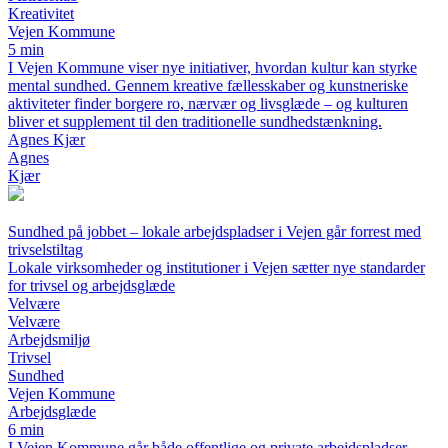
Kreativitet
Vejen Kommune
5 min
I Vejen Kommune viser nye initiativer, hvordan kultur kan styrke
mental sundhed. Gennem kreative fællesskaber og kunstneriske
aktiviteter finder borgere ro, nærvær og livsglæde – og kulturen
bliver et supplement til den traditionelle sundhedstænkning.
Agnes Kjær
Agnes
Kjær
Sundhed på jobbet – lokale arbejdspladser i Vejen går forrest med
trivselstiltag
Lokale virksomheder og institutioner i Vejen sætter nye standarder
for trivsel og arbejdsglæde
Velvære
Velvære
Arbejdsmiljø
Trivsel
Sundhed
Vejen Kommune
Arbejdsglæde
6 min
I Vejen Kommune går både offentlige og private arbejdspladser