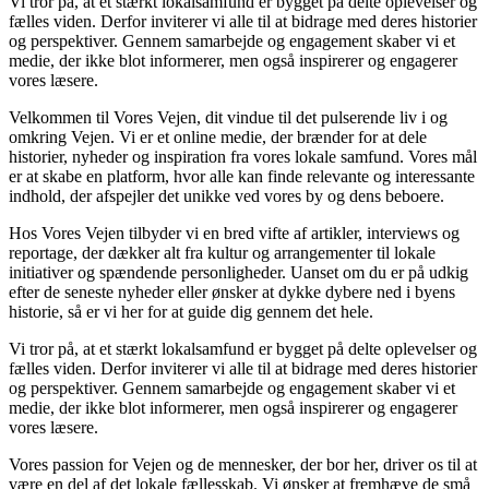
Vi tror på, at et stærkt lokalsamfund er bygget på delte oplevelser og
fælles viden. Derfor inviterer vi alle til at bidrage med deres historier
og perspektiver. Gennem samarbejde og engagement skaber vi et
medie, der ikke blot informerer, men også inspirerer og engagerer
vores læsere.
Velkommen til Vores Vejen, dit vindue til det pulserende liv i og
omkring Vejen. Vi er et online medie, der brænder for at dele
historier, nyheder og inspiration fra vores lokale samfund. Vores mål
er at skabe en platform, hvor alle kan finde relevante og interessante
indhold, der afspejler det unikke ved vores by og dens beboere.
Hos Vores Vejen tilbyder vi en bred vifte af artikler, interviews og
reportage, der dækker alt fra kultur og arrangementer til lokale
initiativer og spændende personligheder. Uanset om du er på udkig
efter de seneste nyheder eller ønsker at dykke dybere ned i byens
historie, så er vi her for at guide dig gennem det hele.
Vi tror på, at et stærkt lokalsamfund er bygget på delte oplevelser og
fælles viden. Derfor inviterer vi alle til at bidrage med deres historier
og perspektiver. Gennem samarbejde og engagement skaber vi et
medie, der ikke blot informerer, men også inspirerer og engagerer
vores læsere.
Vores passion for Vejen og de mennesker, der bor her, driver os til at
være en del af det lokale fællesskab. Vi ønsker at fremhæve de små