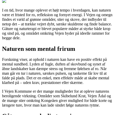
I en tid, hvor mange oplever et højt tempo i hverdagen, kan naturen
være et fristed for ro, refleksion og fornyet energi. I Vejen og omegn
findes et væld af grønne områder, stier og skove, der indbyder til
netop det – at trække vejret dybt, sænke skuldrene og finde balance.
Gåture og naturterapi er blevet populære måder at styrke både krop
og sind på, og området omkring Vejen byder på ideelle rammer for
begge dele.
Naturen som mental frirum
Forskning viser, at ophold i naturen kan have en positiv effekt på
mental sundhed. Lyden af fugle, duften af skovbund og synet af
åbne landskaber kan dæmpe stress og fremme følelsen af ro. Når
man går en tur i naturen, sænkes pulsen, og tankerne får lov til at
falde på plads. Det er en enkel, men effektiv måde at skabe mental
klarhed på – uden krav, præstationer eller skærme.
I Vejen Kommune er der mange muligheder for at opleve naturens
beroligende virkning. Områder som Skibelund Krat, Vejen Ådal og
de mange stier omkring Kongeåen giver mulighed for både korte og
længere ture, hvor man kan lade sindet følge naturens rytme.