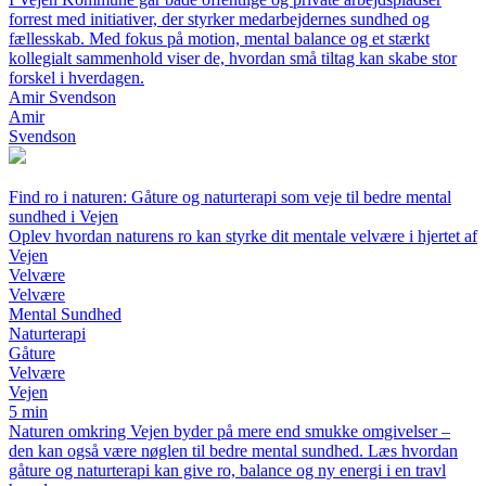
forrest med initiativer, der styrker medarbejdernes sundhed og
fællesskab. Med fokus på motion, mental balance og et stærkt
kollegialt sammenhold viser de, hvordan små tiltag kan skabe stor
forskel i hverdagen.
Amir Svendson
Amir
Svendson
Find ro i naturen: Gåture og naturterapi som veje til bedre mental
sundhed i Vejen
Oplev hvordan naturens ro kan styrke dit mentale velvære i hjertet af
Vejen
Velvære
Velvære
Mental Sundhed
Naturterapi
Gåture
Velvære
Vejen
5 min
Naturen omkring Vejen byder på mere end smukke omgivelser –
den kan også være nøglen til bedre mental sundhed. Læs hvordan
gåture og naturterapi kan give ro, balance og ny energi i en travl