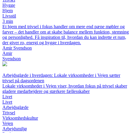
Hygge
Hjem
Livsstil
3 min
Et hjem med trivsel i fokus handler om mere end pæne møbler og
farver – det handler om at skabe balance mellem funktion, stemning
og personlighed. Få inspiration til, hvordan du kan indrette et rum,
der giver ro, energi og hygge i hverdagen.
Amir Svendson
Amir
Svendson
Arbejdsglæde i hverdagen: Lokale virksomheder i Vejen sætter
trivsel på dagsordenen
Lokale virksomheder i Vejen viser, hvordan fokus på trivsel skaber
gladere medarbejdere og stærkere fællesskaber
Livet
Livet
Arbejdsglæde
Trivsel
Virksomhedskultur
Vejen
Arbejdsmiljø