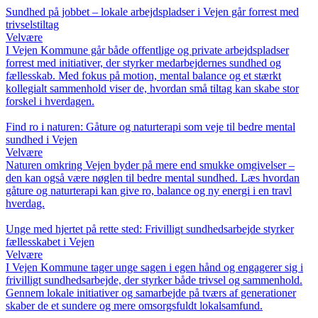
Sundhed på jobbet – lokale arbejdspladser i Vejen går forrest med
trivselstiltag
Velvære
I Vejen Kommune går både offentlige og private arbejdspladser
forrest med initiativer, der styrker medarbejdernes sundhed og
fællesskab. Med fokus på motion, mental balance og et stærkt
kollegialt sammenhold viser de, hvordan små tiltag kan skabe stor
forskel i hverdagen.
Find ro i naturen: Gåture og naturterapi som veje til bedre mental
sundhed i Vejen
Velvære
Naturen omkring Vejen byder på mere end smukke omgivelser –
den kan også være nøglen til bedre mental sundhed. Læs hvordan
gåture og naturterapi kan give ro, balance og ny energi i en travl
hverdag.
Unge med hjertet på rette sted: Frivilligt sundhedsarbejde styrker
fællesskabet i Vejen
Velvære
I Vejen Kommune tager unge sagen i egen hånd og engagerer sig i
frivilligt sundhedsarbejde, der styrker både trivsel og sammenhold.
Gennem lokale initiativer og samarbejde på tværs af generationer
skaber de et sundere og mere omsorgsfuldt lokalsamfund.