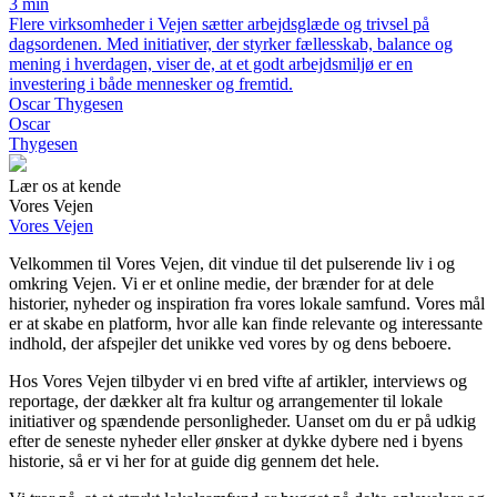
3 min
Flere virksomheder i Vejen sætter arbejdsglæde og trivsel på
dagsordenen. Med initiativer, der styrker fællesskab, balance og
mening i hverdagen, viser de, at et godt arbejdsmiljø er en
investering i både mennesker og fremtid.
Oscar Thygesen
Oscar
Thygesen
Lær os at kende
Vores Vejen
Vores Vejen
Velkommen til Vores Vejen, dit vindue til det pulserende liv i og
omkring Vejen. Vi er et online medie, der brænder for at dele
historier, nyheder og inspiration fra vores lokale samfund. Vores mål
er at skabe en platform, hvor alle kan finde relevante og interessante
indhold, der afspejler det unikke ved vores by og dens beboere.
Hos Vores Vejen tilbyder vi en bred vifte af artikler, interviews og
reportage, der dækker alt fra kultur og arrangementer til lokale
initiativer og spændende personligheder. Uanset om du er på udkig
efter de seneste nyheder eller ønsker at dykke dybere ned i byens
historie, så er vi her for at guide dig gennem det hele.