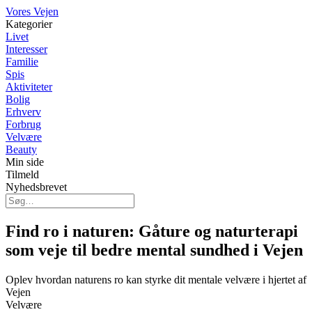
Vores Vejen
Kategorier
Livet
Interesser
Familie
Spis
Aktiviteter
Bolig
Erhverv
Forbrug
Velvære
Beauty
Min side
Tilmeld
Nyhedsbrevet
Find ro i naturen: Gåture og naturterapi
som veje til bedre mental sundhed i Vejen
Oplev hvordan naturens ro kan styrke dit mentale velvære i hjertet af
Vejen
Velvære