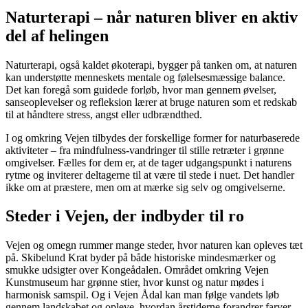
Naturterapi – når naturen bliver en aktiv
del af helingen
Naturterapi, også kaldet økoterapi, bygger på tanken om, at naturen
kan understøtte menneskets mentale og følelsesmæssige balance.
Det kan foregå som guidede forløb, hvor man gennem øvelser,
sanseoplevelser og refleksion lærer at bruge naturen som et redskab
til at håndtere stress, angst eller udbrændthed.
I og omkring Vejen tilbydes der forskellige former for naturbaserede
aktiviteter – fra mindfulness-vandringer til stille retræter i grønne
omgivelser. Fælles for dem er, at de tager udgangspunkt i naturens
rytme og inviterer deltagerne til at være til stede i nuet. Det handler
ikke om at præstere, men om at mærke sig selv og omgivelserne.
Steder i Vejen, der indbyder til ro
Vejen og omegn rummer mange steder, hvor naturen kan opleves tæt
på. Skibelund Krat byder på både historiske mindesmærker og
smukke udsigter over Kongeådalen. Området omkring Vejen
Kunstmuseum har grønne stier, hvor kunst og natur mødes i
harmonisk samspil. Og i Vejen Ådal kan man følge vandets løb
gennem landskabet og opleve, hvordan årstiderne forandrer farver