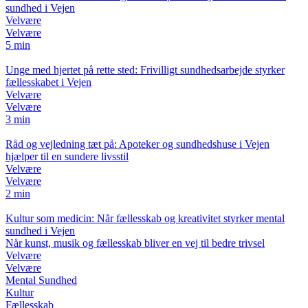
sundhed i Vejen
Velvære
Velvære
5 min
Unge med hjertet på rette sted: Frivilligt sundhedsarbejde styrker
fællesskabet i Vejen
Velvære
Velvære
3 min
Råd og vejledning tæt på: Apoteker og sundhedshuse i Vejen
hjælper til en sundere livsstil
Velvære
Velvære
2 min
Kultur som medicin: Når fællesskab og kreativitet styrker mental
sundhed i Vejen
Når kunst, musik og fællesskab bliver en vej til bedre trivsel
Velvære
Velvære
Mental Sundhed
Kultur
Fællesskab