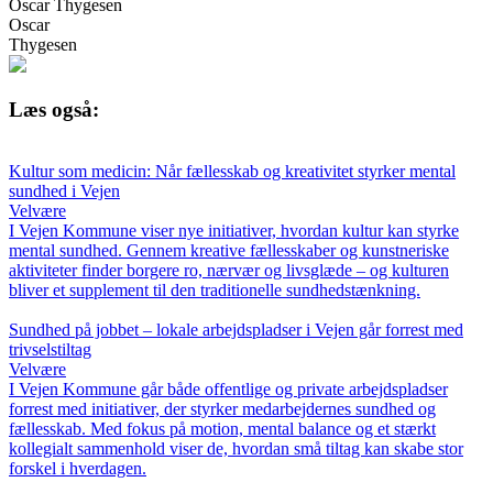
Oscar Thygesen
Oscar
Thygesen
Læs også:
Kultur som medicin: Når fællesskab og kreativitet styrker mental
sundhed i Vejen
Velvære
I Vejen Kommune viser nye initiativer, hvordan kultur kan styrke
mental sundhed. Gennem kreative fællesskaber og kunstneriske
aktiviteter finder borgere ro, nærvær og livsglæde – og kulturen
bliver et supplement til den traditionelle sundhedstænkning.
Sundhed på jobbet – lokale arbejdspladser i Vejen går forrest med
trivselstiltag
Velvære
I Vejen Kommune går både offentlige og private arbejdspladser
forrest med initiativer, der styrker medarbejdernes sundhed og
fællesskab. Med fokus på motion, mental balance og et stærkt
kollegialt sammenhold viser de, hvordan små tiltag kan skabe stor
forskel i hverdagen.