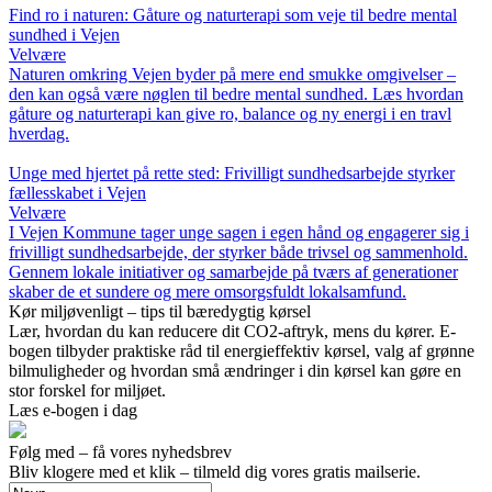
Find ro i naturen: Gåture og naturterapi som veje til bedre mental
sundhed i Vejen
Velvære
Naturen omkring Vejen byder på mere end smukke omgivelser –
den kan også være nøglen til bedre mental sundhed. Læs hvordan
gåture og naturterapi kan give ro, balance og ny energi i en travl
hverdag.
Unge med hjertet på rette sted: Frivilligt sundhedsarbejde styrker
fællesskabet i Vejen
Velvære
I Vejen Kommune tager unge sagen i egen hånd og engagerer sig i
frivilligt sundhedsarbejde, der styrker både trivsel og sammenhold.
Gennem lokale initiativer og samarbejde på tværs af generationer
skaber de et sundere og mere omsorgsfuldt lokalsamfund.
Kør miljøvenligt – tips til bæredygtig kørsel
Lær, hvordan du kan reducere dit CO2-aftryk, mens du kører. E-
bogen tilbyder praktiske råd til energieffektiv kørsel, valg af grønne
bilmuligheder og hvordan små ændringer i din kørsel kan gøre en
stor forskel for miljøet.
Læs e-bogen i dag
Følg med – få vores nyhedsbrev
Bliv klogere med et klik – tilmeld dig vores gratis mailserie.