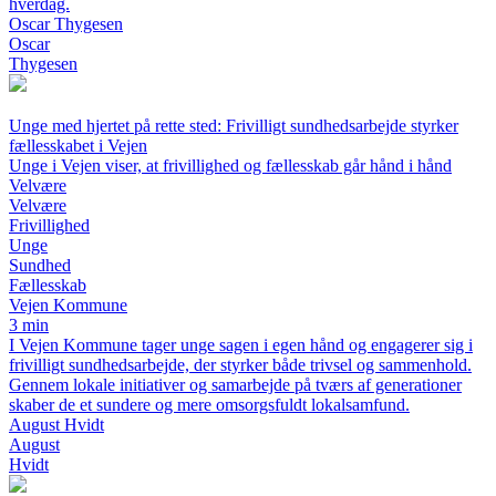
hverdag.
Oscar Thygesen
Oscar
Thygesen
Unge med hjertet på rette sted: Frivilligt sundhedsarbejde styrker
fællesskabet i Vejen
Unge i Vejen viser, at frivillighed og fællesskab går hånd i hånd
Velvære
Velvære
Frivillighed
Unge
Sundhed
Fællesskab
Vejen Kommune
3 min
I Vejen Kommune tager unge sagen i egen hånd og engagerer sig i
frivilligt sundhedsarbejde, der styrker både trivsel og sammenhold.
Gennem lokale initiativer og samarbejde på tværs af generationer
skaber de et sundere og mere omsorgsfuldt lokalsamfund.
August Hvidt
August
Hvidt