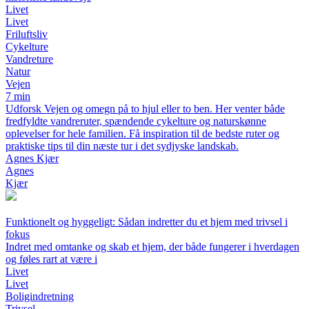
Livet
Livet
Friluftsliv
Cykelture
Vandreture
Natur
Vejen
7 min
Udforsk Vejen og omegn på to hjul eller to ben. Her venter både
fredfyldte vandreruter, spændende cykelture og naturskønne
oplevelser for hele familien. Få inspiration til de bedste ruter og
praktiske tips til din næste tur i det sydjyske landskab.
Agnes Kjær
Agnes
Kjær
Funktionelt og hyggeligt: Sådan indretter du et hjem med trivsel i
fokus
Indret med omtanke og skab et hjem, der både fungerer i hverdagen
og føles rart at være i
Livet
Livet
Boligindretning
Trivsel