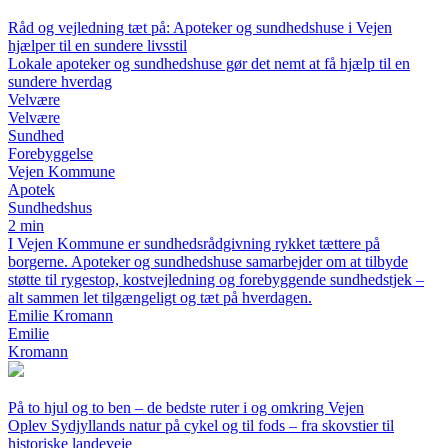
Råd og vejledning tæt på: Apoteker og sundhedshuse i Vejen
hjælper til en sundere livsstil
Lokale apoteker og sundhedshuse gør det nemt at få hjælp til en
sundere hverdag
Velvære
Velvære
Sundhed
Forebyggelse
Vejen Kommune
Apotek
Sundhedshus
2 min
I Vejen Kommune er sundhedsrådgivning rykket tættere på
borgerne. Apoteker og sundhedshuse samarbejder om at tilbyde
støtte til rygestop, kostvejledning og forebyggende sundhedstjek –
alt sammen let tilgængeligt og tæt på hverdagen.
Emilie Kromann
Emilie
Kromann
På to hjul og to ben – de bedste ruter i og omkring Vejen
Oplev Sydjyllands natur på cykel og til fods – fra skovstier til
historiske landeveje