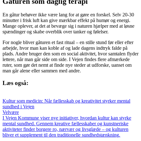
Gåturen som daglig terapi
En gåtur behøver ikke være lang for at gøre en forskel. Selv 20-30
minutter i frisk luft kan give mærkbar effekt på humør og energi.
Mange oplever, at det at bevæge sig i naturen hjælper med at løsne
spændinger og skabe overblik over tanker og følelser.
For nogle bliver gåturen et fast ritual – en stille stund før eller efter
arbejde, hvor man kan koble af og lade dagens indtryk falde på
plads. Andre bruger den som en social aktivitet, hvor samtalen flyder
lettere, når man går side om side. I Vejen findes flere afmærkede
ruter, som gør det nemt at finde nye steder at udforske, uanset om
man går alene eller sammen med andre.
Læs også:
Kultur som medicin: Når fællesskab og kreativitet styrker mental
sundhed i Vejen
Velvære
I Vejen Kommune viser nye initiativer, hvordan kultur kan styrke
mental sundhed. Gennem kreative fællesskaber og kunstneriske
aktiviteter finder borgere ro, nærvær og livsglæde – og kulturen
bliver et supplement til den traditionelle sundhedstænkning.