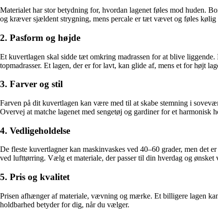
Materialet har stor betydning for, hvordan lagenet føles mod huden. Bom
og kræver sjældent strygning, mens percale er tæt vævet og føles kølig 
2. Pasform og højde
Et kuvertlagen skal sidde tæt omkring madrassen for at blive liggende. 
topmadrasser. Et lagen, der er for lavt, kan glide af, mens et for højt la
3. Farver og stil
Farven på dit kuvertlagen kan være med til at skabe stemning i sovevære
Overvej at matche lagenet med sengetøj og gardiner for et harmonisk h
4. Vedligeholdelse
De fleste kuvertlagner kan maskinvaskes ved 40–60 grader, men det er v
ved lufttørring. Vælg et materiale, der passer til din hverdag og ønsket
5. Pris og kvalitet
Prisen afhænger af materiale, vævning og mærke. Et billigere lagen kan
holdbarhed betyder for dig, når du vælger.