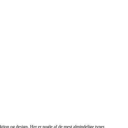
nktion og design. Her er nogle af de mest almindelige typer.