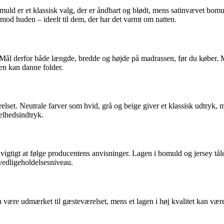
uld er et klassisk valg, der er åndbart og blødt, mens satinvævet bomul
mod huden – ideelt til dem, der har det varmt om natten.
Mål derfor både længde, bredde og højde på madrassen, før du køber. Man
gen kan danne folder.
lset. Neutrale farver som hvid, grå og beige giver et klassisk udtryk, 
elhedsindtryk.
igtigt at følge producentens anvisninger. Lagen i bomuld og jersey tåle
 vedligeholdelsesniveau.
 være udmærket til gæsteværelset, mens et lagen i høj kvalitet kan vær