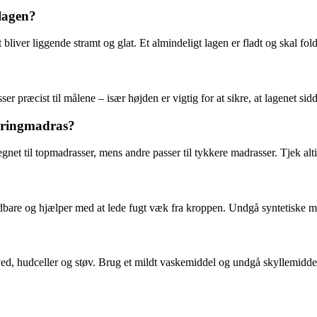
 lagen?
 bliver liggende stramt og glat. Et almindeligt lagen er fladt og skal f
præcist til målene – især højden er vigtig for at sikre, at lagenet sidde
springmadras?
gnet til topmadrasser, mens andre passer til tykkere madrasser. Tjek alt
dbare og hjælper med at lede fugt væk fra kroppen. Undgå syntetiske mate
sved, hudceller og støv. Brug et mildt vaskemiddel og undgå skyllemidde