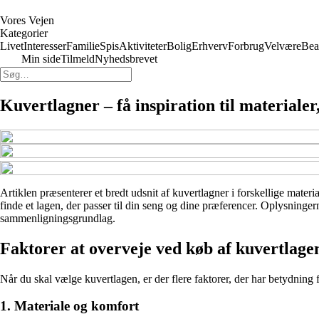
Vores Vejen
Kategorier
Livet
Interesser
Familie
Spis
Aktiviteter
Bolig
Erhverv
Forbrug
Velvære
Bea
Min side
Tilmeld
Nyhedsbrevet
Kuvertlagner – få inspiration til materialer
Artiklen præsenterer et bredt udsnit af kuvertlagner i forskellige materi
finde et lagen, der passer til din seng og dine præferencer. Oplysninge
sammenligningsgrundlag.
Faktorer at overveje ved køb af kuvertlage
Når du skal vælge kuvertlagen, er der flere faktorer, der har betydning 
1. Materiale og komfort