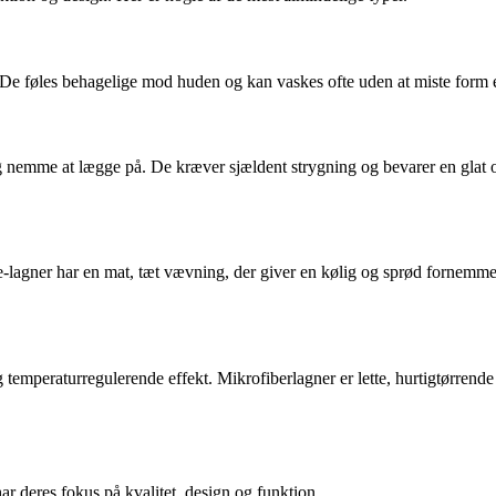
 føles behagelige mod huden og kan vaskes ofte uden at miste form elle
og nemme at lægge på. De kræver sjældent strygning og bevarer en glat ov
le-lagner har en mat, tæt vævning, der giver en kølig og sprød fornemme
temperaturregulerende effekt. Mikrofiberlagner er lette, hurtigtørrende 
 deres fokus på kvalitet, design og funktion.